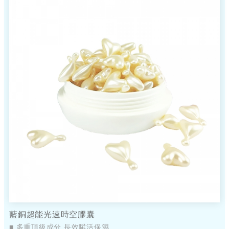
藍銅超能光速時空膠囊
■ 多重頂級成分 長效賦活保濕