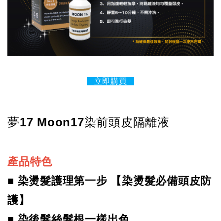
立即購買
夢17 Moon17染前頭皮隔離液
產品特色
■ 染燙髮護理第一步 【
染燙髮必備頭皮防
護
】
■ 染後髮絲髮根一樣出色