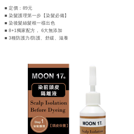
■ 定價：89元
■ 染髮護理第一步【染髮必備】
■ 染後髮絲髮根一樣出色
■ 8+1獨家配方， 6大無添加
■ 3種防護力/防護、舒緩、滋養