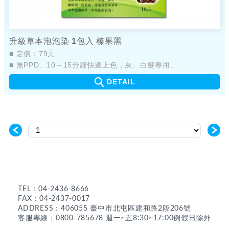
升級草本泡泡染 1包入 榛果黑
■ 定價：79元
■ 無PPD、10～15分鐘快速上色，灰、白髮專用
■ 新配方，添加植物萃取物
DETAIL
■ 產品不易嗆鼻、不易刺眼
■ 簡單輕鬆，快速完成染髮
＜
＞
TEL：04-2436-8666
FAX：04-2437-0017
ADDRESS：406055 臺中市北屯區建和路2段206號
客服專線：0800-785678 週一~五8:30~17:00例假日除外