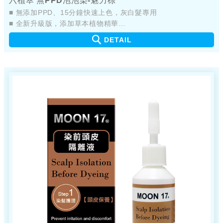
六植萃 無PPD泡泡染-魅力棕
■ 無添加PPD、15分鐘快速上色，灰白髮專用
■ 全新升級版，添加草本植物精華
■ 簡單、輕鬆、護染好EASY
DETAIL
■ 產品不易嗆鼻、不易刺眼