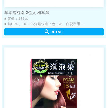
草本泡泡染 2包入 植萃黑
■ 定價：169元
■ 無PPD、10～15分鐘快速上色，灰、白髮專用
■ 新配方，添加植萃草本精華
DETAIL
■ 產品不易嗆鼻、不易刺眼
■ 簡單輕鬆，快速完成染髮