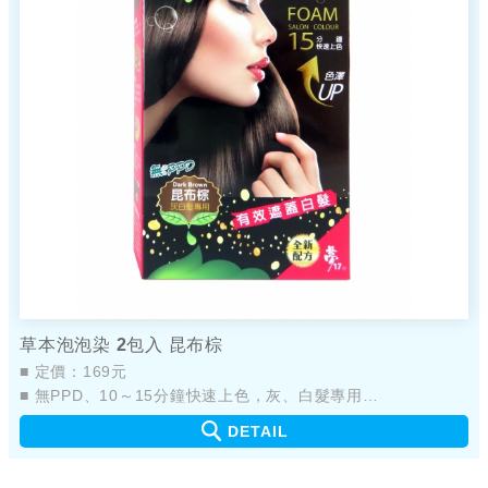
草本泡泡染 2包入 昆布棕
■ 定價：169元
■ 無PPD、10～15分鐘快速上色，灰、白髮專用
■ 新配方，添加植萃草本精華
DETAIL
■ 產品不易嗆鼻、不易刺眼
■ 簡單輕鬆，快速完成染髮