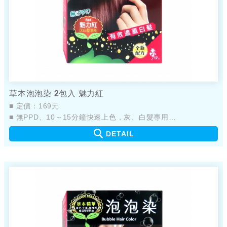
草本泡泡染 2包入 魅力紅
■ 定價：169元
■ 無PPD、10～15分鐘快速上色，灰、白髮專用
■ 新配方，添加植萃草本精華
DETAIL
■ 產品不易嗆鼻、不易刺眼
■ 簡單輕鬆，快速完成染髮