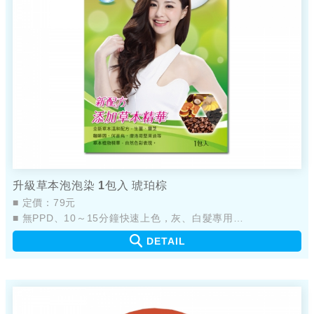
升級草本泡泡染 1包入 琥珀棕
■ 定價：79元
■ 無PPD、10～15分鐘快速上色，灰、白髮專用
■ 新配方，添加植物萃取物
DETAIL
■ 產品不易嗆鼻、不易刺眼
■ 簡單輕鬆，快速完成染髮