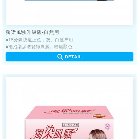
獨染風騷升級版-自然黑
■15分鐘快速上色，灰、白髮專用
■泡泡染滲透髮絲裏層、輕鬆顯色
■產品不易嗆鼻、不易刺眼
DETAIL
■簡單輕鬆，快速完成染髮