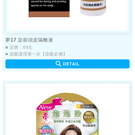
夢17 染前頭皮隔離液
■ 定價：89元
■ 染髮護理第一步【染髮必備】
■ 染後髮絲髮根一樣出色
DETAIL
■ 8+1獨家配方， 6大無添加
■ 3種防護力/防護、舒緩、滋養