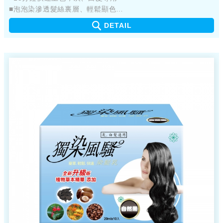
■泡泡染滲透髮絲裏層、輕鬆顯色
■產品不易嗆鼻、不易刺眼
DETAIL
■簡單輕鬆，快速完成染髮