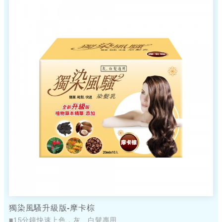
獨染風騷升級版-摩卡棕
■15分鐘快速上色，灰、白髮專用