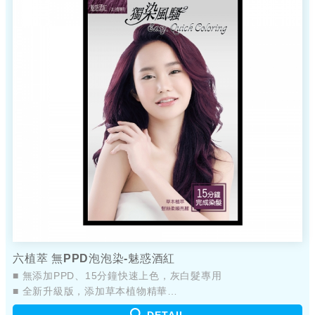
六植萃 無PPD泡泡染-魅惑酒紅
■ 無添加PPD、15分鐘快速上色，灰白髮專用
■ 全新升級版，添加草本植物精華
■ 簡單、輕鬆、護染好EASY
DETAIL