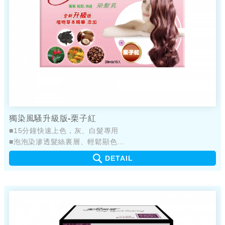
獨染風騷升級版-栗子紅
■15分鐘快速上色，灰、白髮專用
■泡泡染滲透髮絲裏層、輕鬆顯色
■產品不易嗆鼻、不易刺眼
DETAIL
■簡單輕鬆，快速完成染髮